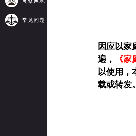
灵修园地
常见问题
因应以家
遍，
《家
以使用，
载或转发