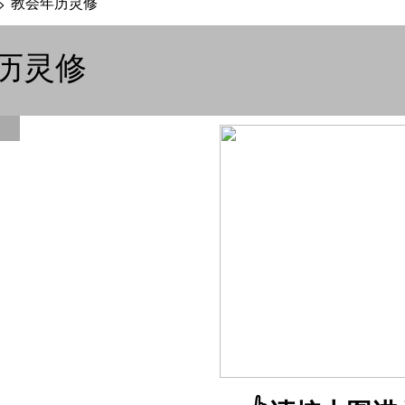
教会年历灵修
>
历灵修