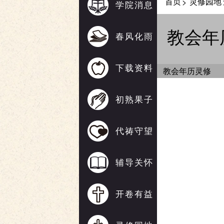
首页
灵修园地
>
学院消息
教会年
春风化雨
下载资料
教会年历灵修
初熟果子
代祷守望
辅导关怀
开卷有益