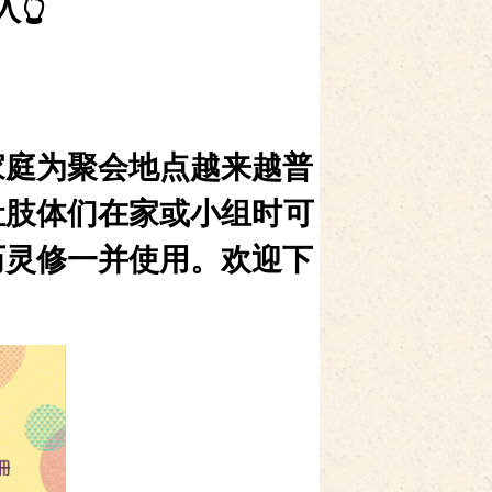
👆️
家庭为聚会地点越来越普
让肢体们在家或小组时可
历灵修一并使用。欢迎下