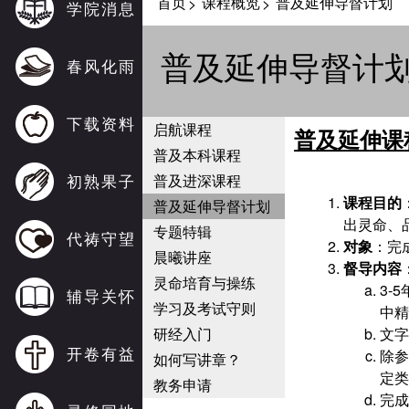
首页
课程概览
普及延伸导督计划
>
>
学院消息
普及延伸导督计
春风化雨
下载资料
启航课程
普及延伸课
普及本科课程
初熟果子
普及进深课程
课程目的
普及延伸导督计划
出灵命、
专题特辑
代祷守望
对象
：完
晨曦讲座
督导内容
灵命培育与操练
3-5
辅导关怀
学习及考试守则
中精
研经入门
文字
开卷有益
除参
如何写讲章？
定类
教务申请
完成