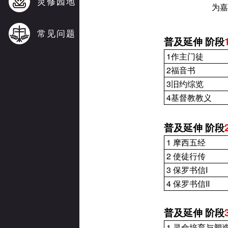
灵修园地
为嘉
常见问题
普及延伸
阶段
1
作主门徒
2
福音书
3
旧约综览
4
基督教教义
普及延伸
阶段
1
摩西五经
2
使徒行传
3
保罗书信
I
4
保罗书信
II
普及延伸
阶段
1
灵命培育与塑