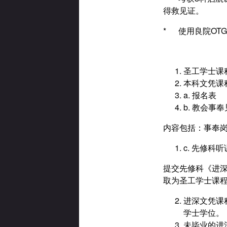
得救见证。
* 使用良院OT
圣工学士课
本科文凭课
a. 报名表
b. 教会事
内容包括：事奉岗
c. 先修科
提交先修科《进深
取为圣工学士课
进深文凭课
学士学位。
未毕业的进