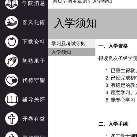
首页
教务章则
入学须知
>
>
学院消息
入学须知
春风化雨
下载资料
学习及考试守则
一、入学资格
入学须知
报读良友圣经学
初熟果子
已重生得救
已经完成初
代祷守望
有稳定的教
愿意学习、
辅导关怀
能专心学习
开卷有益
二、入学手续
圣工学士课