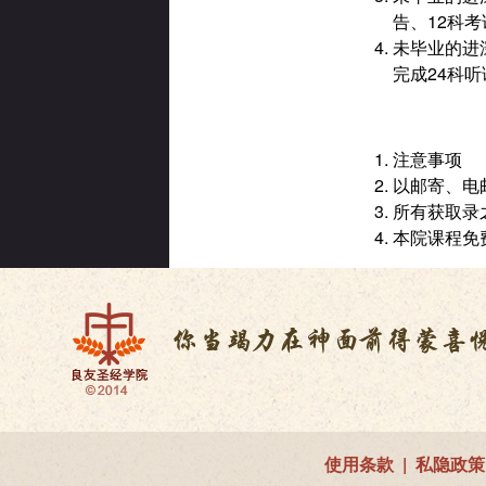
告、12科
未毕业的进
完成24科
注意事项
以邮寄、电
所有获取录
本院课程免
使用条款
|
私隐政策