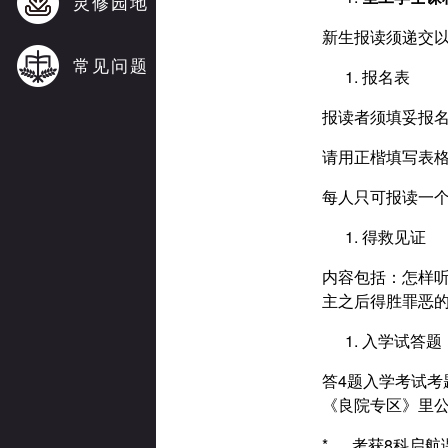
灵修园地
新生报读须递交
常见问题
报名表
报读者须填妥报
请用正楷填写表
每人只可报读一
得救见证
内容包括：怎样
主之后得胜罪恶的见
入学试答题
答4题入学考试考
《良院专区》里
* 考获8科启