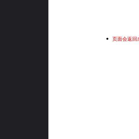
页面会返回