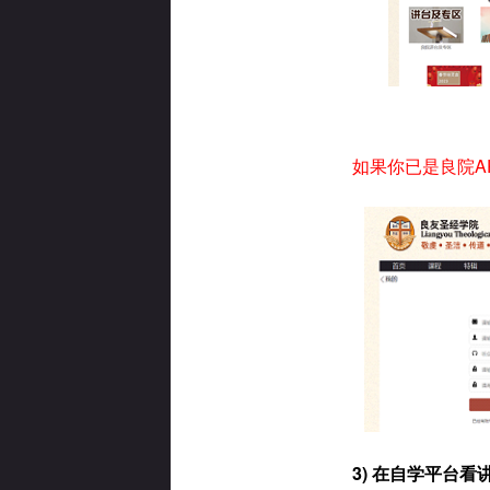
如果你已是良院A
3) 在自学平台