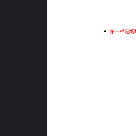
第一栏是填