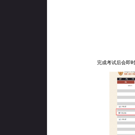
完成考试后会即