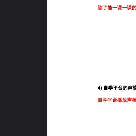
除了能一课一课
4) 自学平台的
自学平台播放声