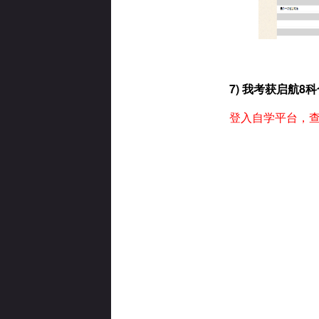
7) 我考获启航
登入自学平台，查