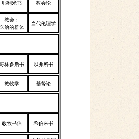
耶利米书
教会论
教会：
当代伦理学
医治的群体
哥林多后书
以弗所书
教牧学
基督论
教牧书信
希伯来书