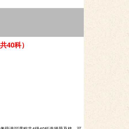
共
40
科）
考获进深课程共4级40科选择题及格，可