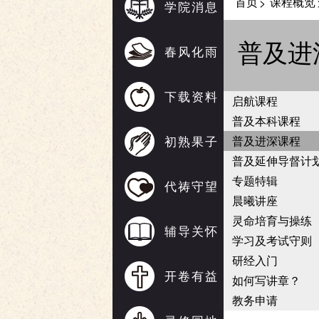
首页
课程概览
>
学院消息
普及进
春风化雨
下载资料
启航课程
普及本科课程
初熟果子
普及进深课程
普及延伸导督计
专题特辑
代祷守望
晨曦讲座
灵命培育与操练
辅导关怀
学习及考试守则
研经入门
开卷有益
如何写讲章？
教务申请