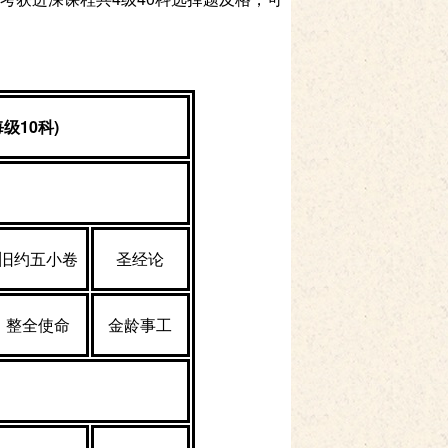
每级
10
科
)
旧约五小卷
圣经论
整全使命
金龄事工