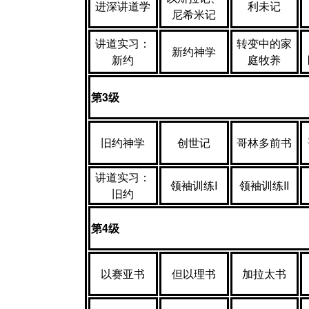
进深讲道学
利未记
尼希米记
讲道实习：
转变中的家
新约神学
新约
庭牧养
第
3
级
旧约神学
创世记
哥林多前书
讲道实习：
领袖训练I
领袖训练II
旧约
第
4
级
以赛亚书
但以理书
加拉太书