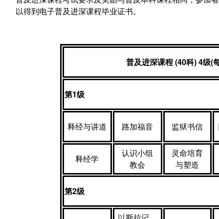
以得到电子普及进深课程毕业证书。
普及进深课程
(40
科
)
4
级
(
第
1
级
释经与讲道
路加福音
监狱书信
认识小组
灵命培育
释经学
教会
与塑造
第
2
级
以斯拉记、