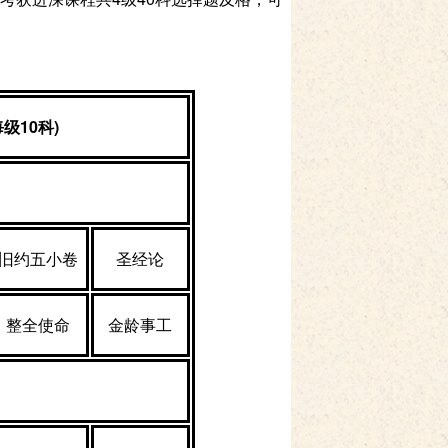
每级
10
科
)
旧约五小卷
圣经论
整全使命
金龄事工