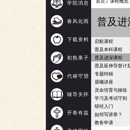
首页
课程概览
>
学院消息
普及进
春风化雨
下载资料
启航课程
普及本科课程
初熟果子
普及进深课程
普及延伸导督计
专题特辑
代祷守望
晨曦讲座
灵命培育与操练
辅导关怀
学习及考试守则
研经入门
开卷有益
如何写讲章？
教务申请