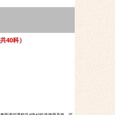
共
40
科）
考获进深课程共4级40科选择题及格，可