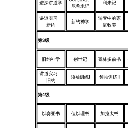
进深讲道学
利未记
尼希米记
讲道实习：
转变中的家
新约神学
新约
庭牧养
第
3
级
旧约神学
创世记
哥林多前书
讲道实习：
领袖训练I
领袖训练II
旧约
第
4
级
以赛亚书
但以理书
加拉太书