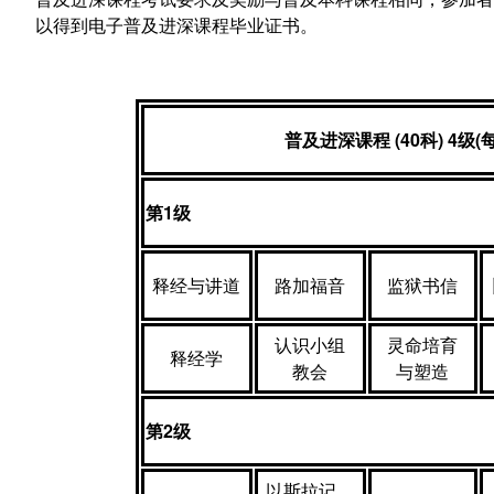
以得到电子普及进深课程毕业证书。
普及进深课程
(40
科
)
4
级
(
第
1
级
释经与讲道
路加福音
监狱书信
认识小组
灵命培育
释经学
教会
与塑造
第
2
级
以斯拉记、