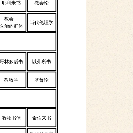
耶利米书
教会论
教会：
当代伦理学
医治的群体
哥林多后书
以弗所书
教牧学
基督论
教牧书信
希伯来书