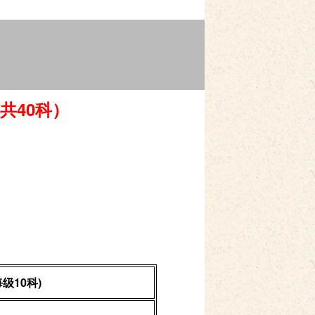
共
40
科）
）
每级
10
科
)