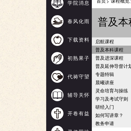
首页
课程概览
>
学院消息
普及本
春风化雨
下载资料
启航课程
普及本科课程
初熟果子
普及进深课程
普及延伸导督计
专题特辑
代祷守望
晨曦讲座
灵命培育与操练
辅导关怀
学习及考试守则
研经入门
开卷有益
如何写讲章？
教务申请