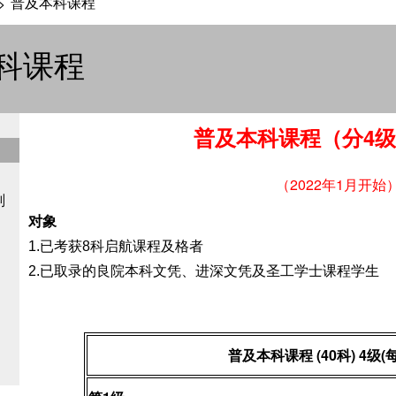
普及本科课程
>
科课程
普及本科课程（分
4
级
（2022年1月开始
划
对象
1.已考获8科启航课程及格者
2.已取录的良院本科文凭、进深文凭及圣工学士课程学生
普及本科课程
(40
科
)
4
级
(