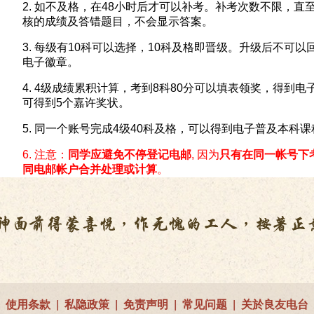
2. 如不及格，在48小时后才可以补考。补考次数不限，
核的成绩及答错题目，不会显示答案。
3. 每级有10科可以选择，10科及格即晋级。升级后不可
电子徽章。
4. 4级成绩累积计算，考到8科80分可以填表领奖，得到
可得到5个嘉许奖状。
5. 同一个账号完成4级40科及格，可以得到电子普及本科
6. 注意：
同学应避免不停登记电邮
, 因为
只有在同一帐号下
同电邮帐户合并处理或计算
。
使用条款
|
私隐政策
|
免责声明
|
常见问题
|
关於良友电台