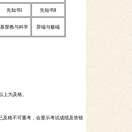
先知书Ⅰ
先知书Ⅱ
基督教与科学
异端与极端
或以上为及格。
。已及格不可重考，会显示考试成绩及答错