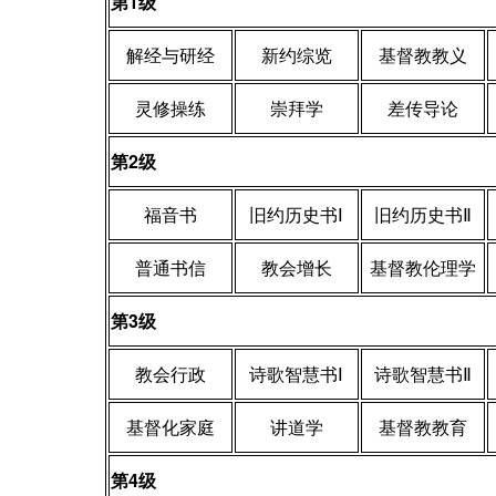
第
1
级
解经与研经
新约综览
基督教教义
灵修操练
崇拜学
差传导论
第
2
级
福音书
旧约历史书Ⅰ
旧约历史书Ⅱ
普通书信
教会增长
基督教伦理学
第
3
级
教会行政
诗歌智慧书Ⅰ
诗歌智慧书Ⅱ
基督化家庭
讲道学
基督教教育
第
4
级