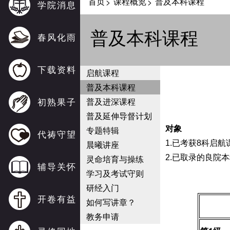
首页
课程概览
普及本科课程
>
>
学院消息
普及本科课程
春风化雨
下载资料
启航课程
普及本科课程
初熟果子
普及进深课程
普及延伸导督计划
专题特辑
对象
代祷守望
晨曦讲座
1.已考获8科启
灵命培育与操练
2.已取录的良院
辅导关怀
学习及考试守则
研经入门
开卷有益
如何写讲章？
教务申请