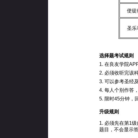
使徒
圣乐
选择题考试规则
1. 在良友学院A
2. 必须收听完
3. 可以参考圣经
4. 每人个别作
5. 限时45分钟
升级规则
1. 必须先在第
题目，不会显示