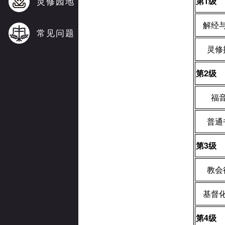
灵修园地
第
1
级
解经
常见问题
灵修
第
2
级
福
普通
第
3
级
教会
基督
第
4
级