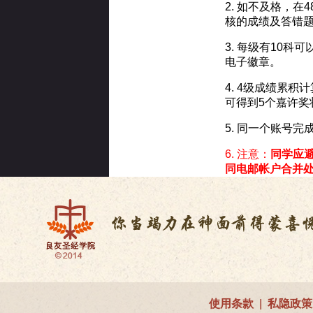
2. 如不及格，
核的成绩及答错
3. 每级有10
电子徽章。
4. 4级成绩累
可得到5个嘉许奖
5. 同一个账号
6. 注意：
同学应
同电邮帐户合并
使用条款
|
私隐政策