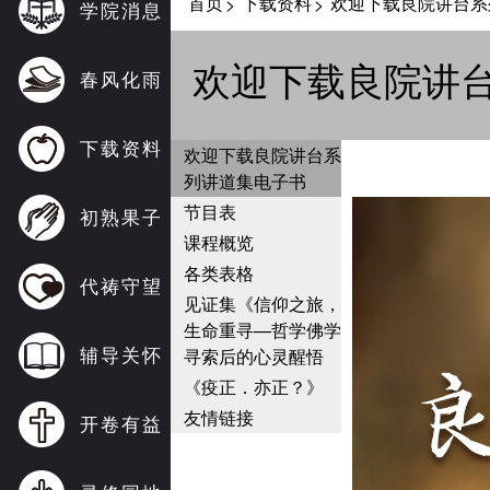
首页
下载资料
欢迎下载良院讲台系
>
>
学院消息
欢迎下载良院讲
春风化雨
下载资料
欢迎下载良院讲台系
列讲道集电子书
节目表
初熟果子
课程概览
各类表格
代祷守望
见证集《信仰之旅，
生命重寻—哲学佛学
辅导关怀
寻索后的心灵醒悟
《疫正．亦正？》
友情链接
开卷有益