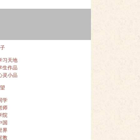
子
学习天地
学生作品
心灵小品
望
同学
老师
学院
中国
世界
宣教