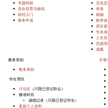
专题特辑
交友恋
灵命培育与操练
单身
研经入门
婚姻
教务申请
教养孩
原生家
生命成
人生目
负面情
成瘾
教务章则
开卷
教务章则
学生専区
讨论区
（只限已登记听众）
修读科目
成绩记录（只限已登记学生）
更新个人资料