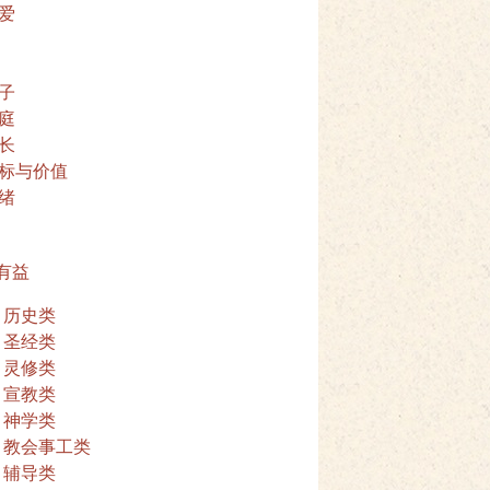
爱
子
庭
长
标与价值
绪
有益
历史类
圣经类
灵修类
宣教类
神学类
教会事工类
辅导类