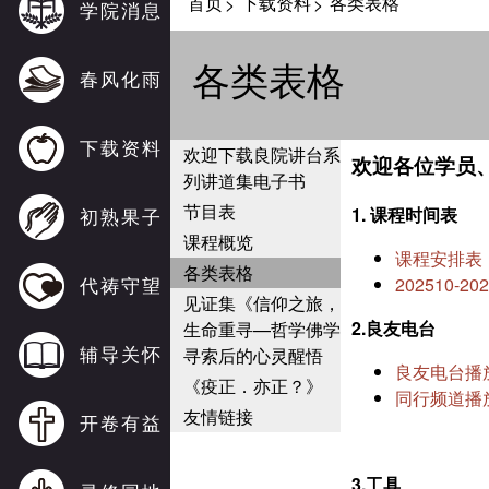
首页
下载资料
各类表格
>
>
学院消息
各类表格
春风化雨
下载资料
欢迎下载良院讲台系
欢迎各位学员
列讲道集电子书
节目表
1. 课程时间表
初熟果子
课程概览
课程安排表
各类表格
代祷守望
202510-2
见证集《信仰之旅，
2.良友电台
生命重寻—哲学佛学
辅导关怀
寻索后的心灵醒悟
良友电台播
《疫正．亦正？》
同行频道播
友情链接
开卷有益
3.工具