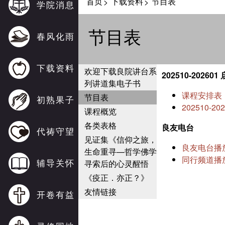
首页
下载资料
节目表
>
>
学院消息
节目表
春风化雨
下载资料
欢迎下载良院讲台系
202510-2026
列讲道集电子书
课程安排表
节目表
初熟果子
202510-2
课程概览
各类表格
良友电台
代祷守望
见证集《信仰之旅，
良友电台播
生命重寻—哲学佛学
同行频道播
辅导关怀
寻索后的心灵醒悟
《疫正．亦正？》
友情链接
开卷有益