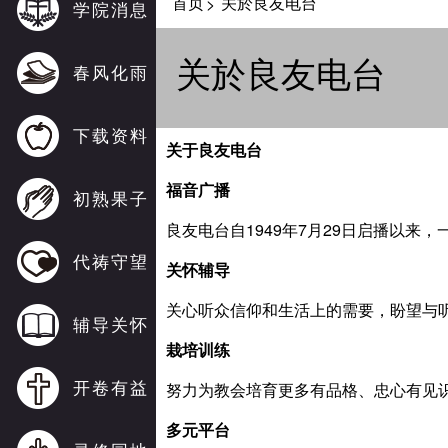
首页
关於良友电台
>
学院消息
关於良友电台
春风化雨
下载资料
关于良友电台
福音广播
初熟果子
良友电台自1949年7月29日启播以来
代祷守望
关怀辅导
关心听众信仰和生活上的需要，盼望与
辅导关怀
栽培训练
开卷有益
努力为教会培育更多有品格、忠心有见
多元平台