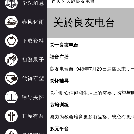
首页
关於良友电台
>
学院消息
关於良友电台
春风化雨
下载资料
关于良友电台
福音广播
初熟果子
良友电台自1949年7月29日启播以来
代祷守望
关怀辅导
关心听众信仰和生活上的需要，盼望与
辅导关怀
栽培训练
开卷有益
努力为教会培育更多有品格、忠心有见
多元平台