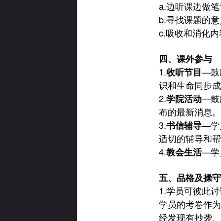
a.
边听课边做笔
b.
寻找课题的意
c.
吸收和消化内
四、课外参与
1.
—
鼓
收听节目
识和生命同步成
2.
—
鼓
学院活动
布的最新消息。
3.
—
学
书信辅导
适切的辅导和帮
4.
—
学
教会生活
五、品格及操守
1.
学员可彼此讨
学员的考卷作为
经发现有抄袭、