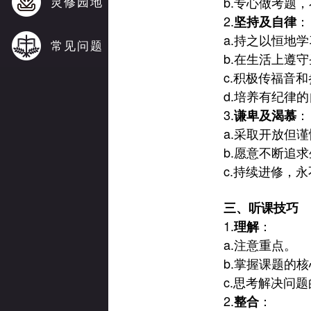
灵修园地
b.
专心做考题，
2.
：
坚持及自律
a.
持之以恒地学
常见问题
b.
在生活上遵守
c.
积极传福音和
d.
培养有纪律的
3.
：
谦卑及渴慕
a.
采取开放但谨
b.
愿意不断追求
c.
持续进修，永
三、听课技巧
1.
：
理解
a.
注意重点。
b.
掌握课题的核
c.
思考解决问题
2.
：
整合