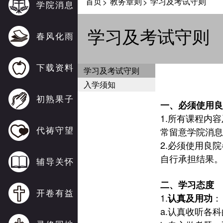
首页
教务章则
学习及考试守则
>
>
学院消息
学习及考试守则
春风化雨
下载资料
学习及考试守则
入学须知
初熟果子
一、必须使用良
1.
所有课程内容
代祷守望
常留意学院消息
2.
必须使用良院
自行承担结果。
辅导关怀
二、学习态度
开卷有益
1.
：
认真及用功
a.
认真收听各科