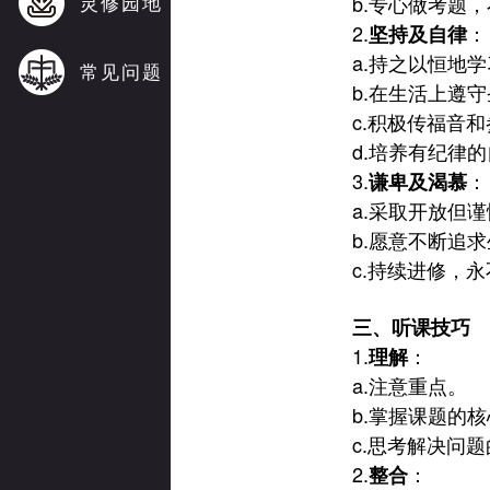
灵修园地
b.
专心做考题，
2.
：
坚持及自律
a.
持之以恒地学
常见问题
b.
在生活上遵守
c.
积极传福音和
d.
培养有纪律的
3.
：
谦卑及渴慕
a.
采取开放但谨
b.
愿意不断追求
c.
持续进修，永
三、听课技巧
1.
：
理解
a.
注意重点。
b.
掌握课题的核
c.
思考解决问题
2.
：
整合