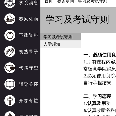
首页
教务章则
学习及考试守则
>
>
学院消息
学习及考试守则
春风化雨
下载资料
学习及考试守则
入学须知
初熟果子
一、必须使用良
1.
所有课程内容
代祷守望
常留意学院消息
2.
必须使用良院
自行承担结果。
辅导关怀
二、学习态度
开卷有益
1.
：
认真及用功
a.
认真收听各科