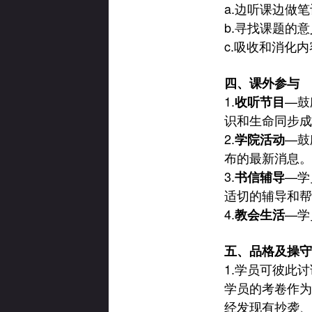
a.
边听课边做笔
b.
寻找课题的意
c.
吸收和消化内
四、课外参与
1.
—
鼓
收听节目
识和生命同步成
2.
—
鼓
学院活动
布的最新消息。
3.
—
学
书信辅导
适切的辅导和帮
4.
—
学
教会生活
五、品格及操守
1.
学员可彼此讨
学员的考卷作为
经发现有抄袭、