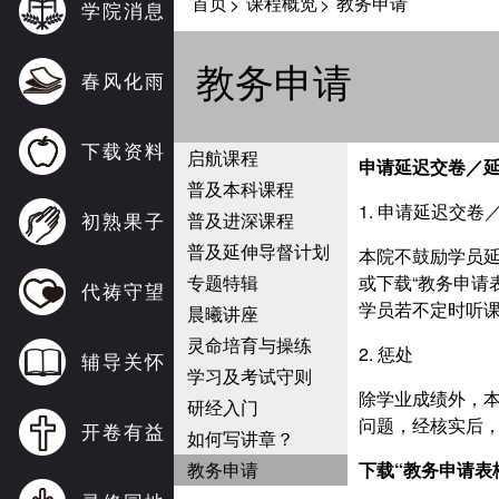
首页
课程概览
教务申请
>
>
学院消息
教务申请
春风化雨
下载资料
启航课程
申请延迟交卷
／
普及本科课程
1. 申请延迟交
初熟果子
普及进深课程
普及延伸导督计划
本院不鼓励学员
专题特辑
或下载“教务申请
代祷守望
学员若不定时听
晨曦讲座
灵命培育与操练
2. 惩处
辅导关怀
学习及考试守则
除学业成绩外，
研经入门
问题，经核实后
开卷有益
如何写讲章？
教务申请
下载“教务申请表