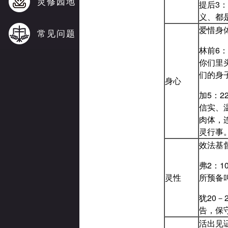
灵修园地
提后3
义、都
爱惜身
常见问题
林前6
你们里
们的身
身心
加5：
信实、
肉体，
灵行事
效法基
弗2：
灵性
所预备
犹20
告，保
活出见