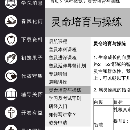
首页
课程概览
灵命培育与操练
>
>
学院消息
灵命培育与操练
春风化雨
下载资料
启航课程
灵命培育与操练
普及本科课程
初熟果子
1. 生命成长的向
普及进深课程
路2：52“耶稣
普及延伸导督计划
灵性和群体性。
专题特辑
代祷守望
上，可以朝以下
晨曦讲座
2. 属灵操练的指
灵命培育与操练
辅导关怀
学习及考试守则
向度
目标
研经入门
扎根真
开卷有益
如何写讲章？
提前2
教务申请
智慧