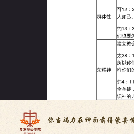
可12
群体性
人如己
约13
们也要
建立教
太28
所以你
荣耀神
咐你们
弗4：
全圣徒
识神的