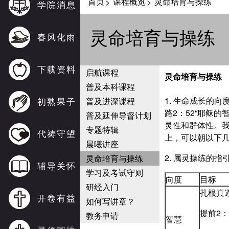
首页
课程概览
灵命培育与操练
>
>
学院消息
灵命培育与操练
春风化雨
下载资料
启航课程
灵命培育与操练
普及本科课程
初熟果子
1. 生命成长的向
普及进深课程
路2：52“耶稣
普及延伸导督计划
灵性和群体性。
专题特辑
代祷守望
上，可以朝以下
晨曦讲座
2. 属灵操练的指
灵命培育与操练
辅导关怀
学习及考试守则
向度
目标
研经入门
扎根真
开卷有益
如何写讲章？
提前2
教务申请
智慧