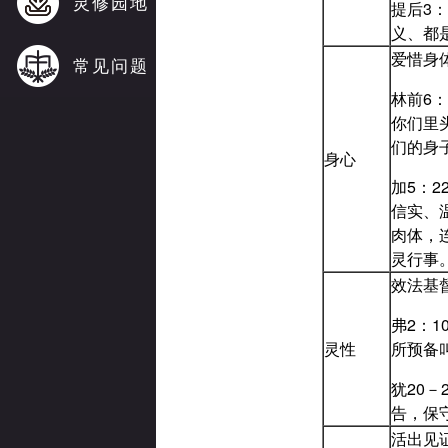
灵修园地
提后3
义、都
爱惜身
常见问题
林前6
你们里
们的身
身心
加5：
信实、
肉体，
灵行事
效法基
弗2：
灵性
所预备
犹20
告，保
活出见