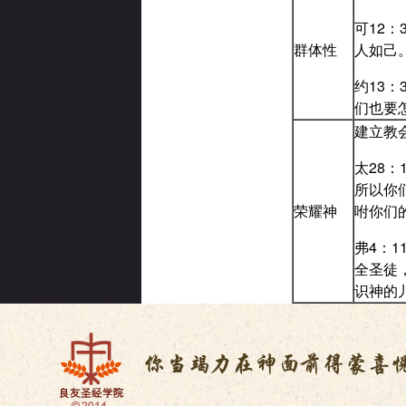
可12
群体性
人如己
约13
们也要
建立教
太28
所以你
荣耀神
咐你们
弗4：
全圣徒
识神的