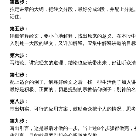
第四步：
拟定讲章的大纲，把经文分段，最好分成3段，并配上分题
记住。
第五步：
详细解释经文，要小心地解释，找出原来的意义、在本段中
入别处一大段的经文，又详加解释。应集中解释讲道的目标
第六步：
写结论。讲完经文的道理，结论也应该带出来，好让听众清
第七步：
配上适合的例子。解释好经文之后，找一些生活例子加入讲
最好是积极、正面的，切忌提别的宗教信仰例子；别神的名
第八步：
带出切实、可行的应用方案，鼓励会众按个人的情况，思考
第九步：
写出引言，这是最后才做的一步。当上述8个步骤都做完，
作引言，目的就是要引起会众听道的兴趣。