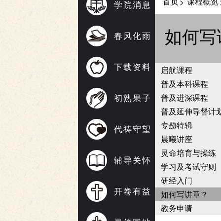
首页
课程概览
>
学院消息
如何写
春风化雨
下载资料
启航课程
普及本科课程
初熟果子
普及进深课程
普及延伸导督计
专题特辑
代祷守望
晨曦讲座
灵命培育与操练
辅导关怀
学习及考试守则
研经入门
开卷有益
如何写讲章？
教务申请