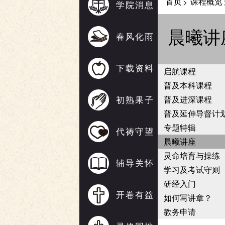
首页
课程概览
>
学院消息
晨曦讲
春风化雨
下载资料
启航课程
普及本科课程
初熟果子
普及进深课程
普及延伸导督计
专题特辑
代祷守望
晨曦讲座
灵命培育与操练
辅导关怀
学习及考试守则
研经入门
开卷有益
如何写讲章？
教务申请