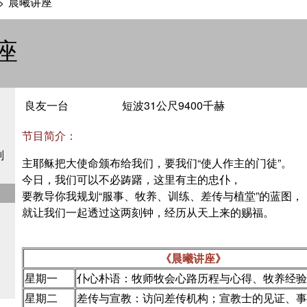
晨曦讲座
>
座
良友一台
短波31公尺9400千赫
节目简介：
划
主耶稣把大使命颁布给我们，要我们“使人作主的门徒”。
今日，我们可以不必踌躇，这里有主的忠仆，
要教导你我规划“服事、牧养、训练、差传与植堂”的蓝图，
就让我们一起透过这两刻钟，经历从天上来的赐福。
《晨曦讲座》
星期一
仆心朴语：牧师牧会心路历程与心得、牧养经验
星期二
差传与宣教：访问差传机构；宣教士的见证、事