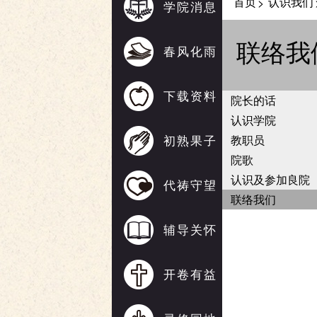
首页
认识我们
>
学院消息
联络我
春风化雨
下载资料
院长的话
认识学院
初熟果子
教职员
院歌
认识及参加良院
代祷守望
联络我们
辅导关怀
开卷有益