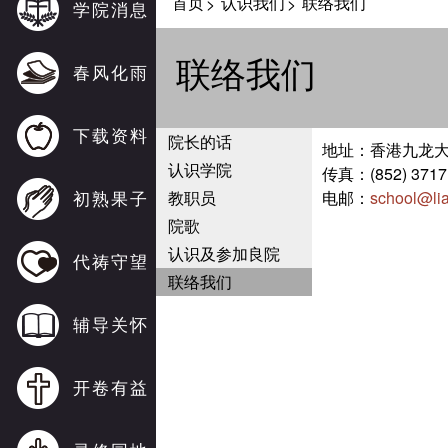
首页
认识我们
联络我们
>
>
学院消息
联络我们
春风化雨
下载资料
院长的话
地址：香港九龙大
认识学院
传真：(852) 3717
初熟果子
教职员
电邮：
school@li
院歌
认识及参加良院
代祷守望
联络我们
辅导关怀
开卷有益