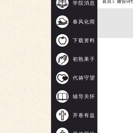
首页
通告详
>
学院消息
春风化雨
下载资料
初熟果子
代祷守望
辅导关怀
开卷有益