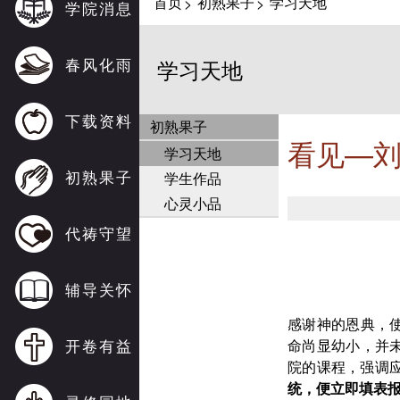
首页
初熟果子
学习天地
>
>
学院消息
春风化雨
学习天地
下载资料
初熟果子
看见—
学习天地
初熟果子
学生作品
心灵小品
代祷守望
辅导关怀
感谢神的恩典，
开卷有益
命尚显幼小，并
院的课程，强调
统，便立即填表