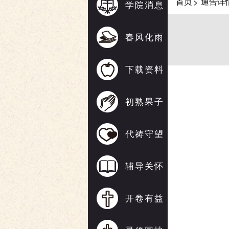
首页
通告详
>
学院消息
春风化雨
下载资料
初熟果子
代祷守望
辅导关怀
开卷有益