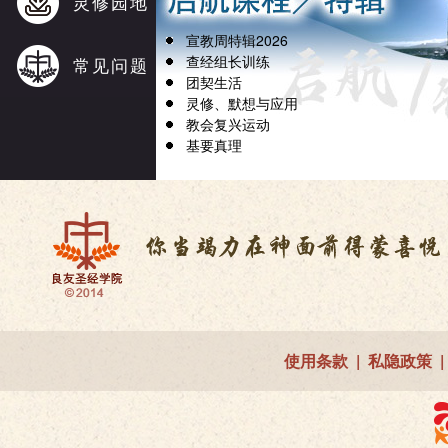
灵修园地
宣教周特辑2026
查经组长训练
常见问题
团契生活
灵修、默想与应用
教会复兴运动
基要真理
使用条款
|
私隐政策