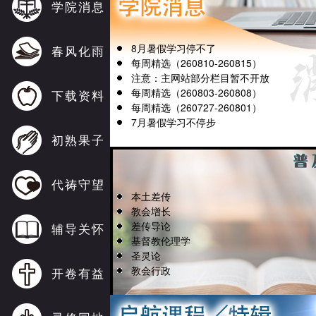
学院消息
8月暑假学习停不了
春风化雨
每周精选（260810-260815）
注意：主网站部分栏目暂不开放
每周精选（260803-260808）
下载资料
每周精选（260727-260801）
7月暑假学习不停步
初熟果子
代祷守望
本土差传
教会增长
差传导论
辅导关怀
基督教伦理学
圣灵论
教会行政
开卷有益