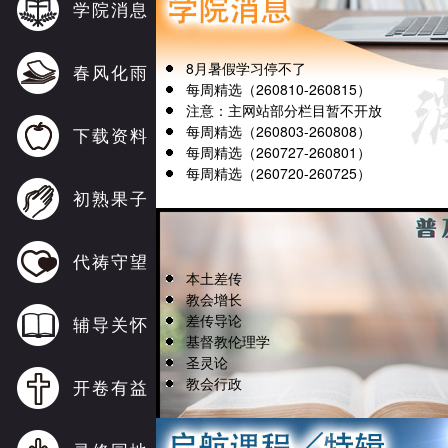
学院消息
8月暑假学习停不了
春风化雨
每周精选（260810-260815）
注意：主网站部分栏目暂不开放
每周精选（260803-260808）
下载资料
每周精选（260727-260801）
每周精选（260720-260725）
初熟果子
代祷守望
本土差传
教会增长
差传导论
辅导关怀
基督教伦理学
圣灵论
教会行政
开卷有益