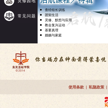
灵修园地
查经组长训练
团契生活
常见问题
灵修、默想与应用
教会复兴运动
基要真理
婚姻与家庭
使用条款
|
私隐政策