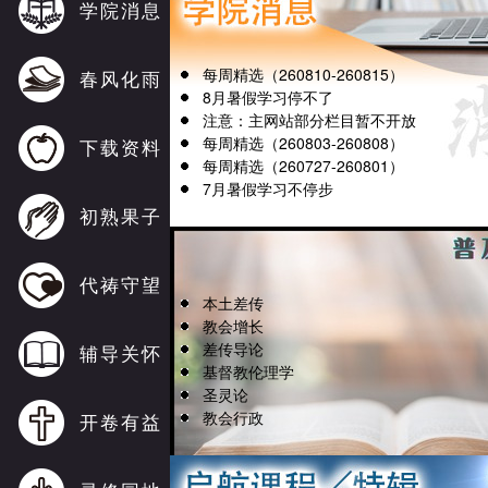
学院消息
每周精选（260810-260815）
春风化雨
8月暑假学习停不了
注意：主网站部分栏目暂不开放
每周精选（260803-260808）
下载资料
每周精选（260727-260801）
7月暑假学习不停步
初熟果子
代祷守望
本土差传
教会增长
差传导论
辅导关怀
基督教伦理学
圣灵论
教会行政
开卷有益