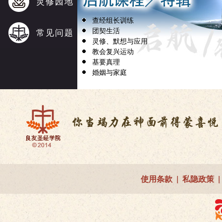
灵修园地
查经组长训练
团契生活
常见问题
灵修、默想与应用
教会复兴运动
基要真理
婚姻与家庭
使用条款
|
私隐政策