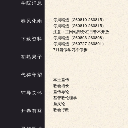
学院消息
每周精选（260810-260815）
春风化雨
每周精选（260810-260815）
注意：主网站部分栏目暂不开放
每周精选（260803-260808）
下载资料
每周精选（260727-260801）
7月暑假学习不停步
初熟果子
代祷守望
本土差传
教会增长
差传导论
辅导关怀
基督教伦理学
圣灵论
教会行政
开卷有益