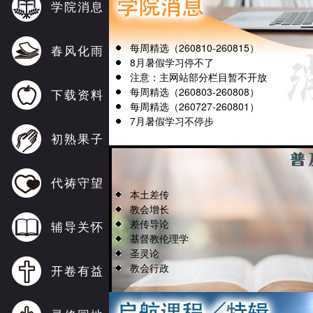
学院消息
每周精选（260810-260815）
春风化雨
8月暑假学习停不了
注意：主网站部分栏目暂不开放
每周精选（260803-260808）
下载资料
每周精选（260727-260801）
7月暑假学习不停步
初熟果子
代祷守望
本土差传
教会增长
差传导论
辅导关怀
基督教伦理学
圣灵论
教会行政
开卷有益