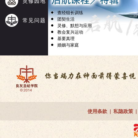
灵修园地
查经组长训练
团契生活
常见问题
灵修、默想与应用
教会复兴运动
基要真理
婚姻与家庭
使用条款
|
私隐政策