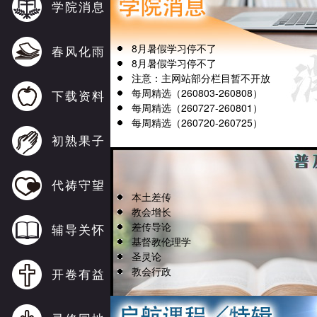
学院消息
8月暑假学习停不了
春风化雨
8月暑假学习停不了
注意：主网站部分栏目暂不开放
每周精选（260803-260808）
下载资料
每周精选（260727-260801）
每周精选（260720-260725）
初熟果子
代祷守望
本土差传
教会增长
差传导论
辅导关怀
基督教伦理学
圣灵论
教会行政
开卷有益