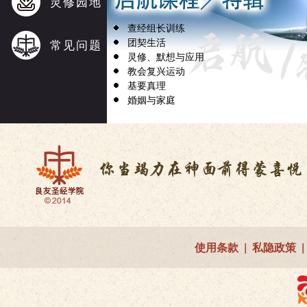
灵修园地
查经组长训练
团契生活
常见问题
灵修、默想与应用
教会复兴运动
基要真理
婚姻与家庭
使用条款
|
私隐政策