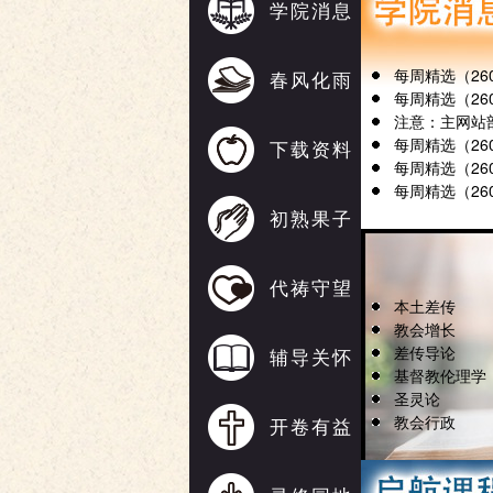
学院消息
每周精选（2608
春风化雨
每周精选（2608
注意：主网站
每周精选（2608
下载资料
每周精选（2607
每周精选（2607
初熟果子
代祷守望
本土差传
教会增长
差传导论
辅导关怀
基督教伦理学
圣灵论
教会行政
开卷有益