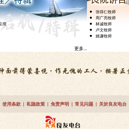
张得仁牧师
周广亮牧师
应用
林诚牧师
卢文牧师
姚谦牧师
更多...
使用条款
|
私隐政策
|
免责声明
|
常见问题
|
关於良友电台