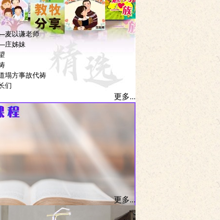
—麦以谦老师
—庄姊妹
望
祷
道塌方事故代祷
长们
更多...
更多...