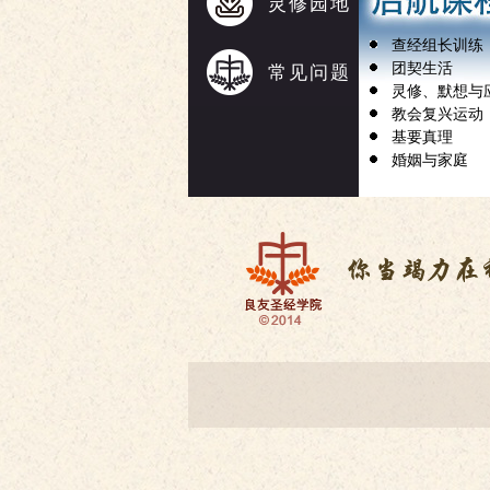
灵修园地
查经组长训练
团契生活
常见问题
灵修、默想与
教会复兴运动
基要真理
婚姻与家庭