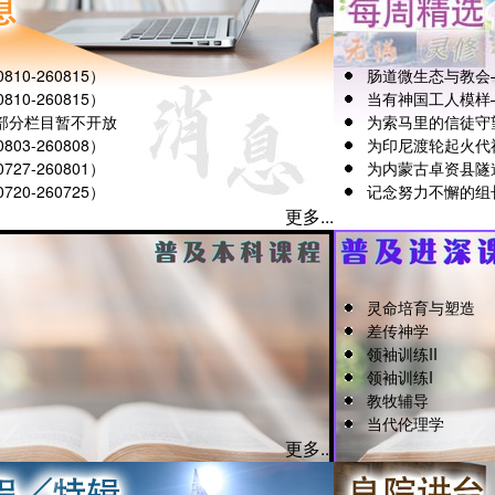
10-260815）
肠道微生态与教会
10-260815）
当有神国工人模样
部分栏目暂不开放
为索马里的信徒守
03-260808）
为印尼渡轮起火代
27-260801）
为内蒙古卓资县隧
20-260725）
记念努力不懈的组
更多...
灵命培育与塑造
差传神学
领袖训练II
领袖训练I
教牧辅导
当代伦理学
更多...