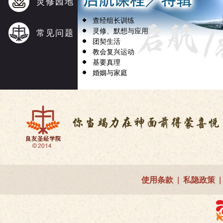
灵修园地
查经组长训练
灵修、默想与应用
常见问题
团契生活
教会复兴运动
基要真理
婚姻与家庭
使用条款
|
私隐政策