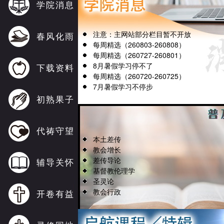
学院消息
注意：主网站部分栏目暂不开放
春风化雨
每周精选（260803-260808）
每周精选（260727-260801）
8月暑假学习停不了
下载资料
每周精选（260720-260725）
7月暑假学习不停步
初熟果子
代祷守望
本土差传
教会增长
差传导论
辅导关怀
基督教伦理学
圣灵论
教会行政
开卷有益