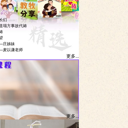
长们
道塌方事故代祷
祷
望
—庄姊妹
—麦以谦老师
更多...
更多...