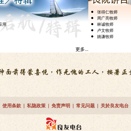
张得仁牧师
周广亮牧师
应用
林诚牧师
卢文牧师
姚谦牧师
更多...
使用条款
|
私隐政策
|
免责声明
|
常见问题
|
关於良友电台