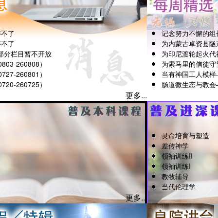
停不了
记念努力不懈的组
停不了
为内蒙古卓资县隧
部分栏目暂不开放
为印尼渡轮起火代
03-260808）
为索马里的信徒守
27-260801）
当有神国工人模样
20-260725）
肠道微生态与教会
更多...
灵命培育与塑造
差传神学
领袖训练II
领袖训练I
教牧辅导
当代伦理学
更多...