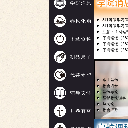
学院消息
8月暑假学习
春风化雨
8月暑假学习
注意：主网站
每周精选（2608
下载资料
每周精选（2607
每周精选（2607
初熟果子
代祷守望
本土差传
教会增长
差传导论
辅导关怀
基督教伦理学
圣灵论
教会行政
开卷有益