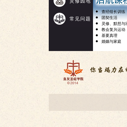
灵修园地
查经组长训练
团契生活
常见问题
灵修、默想与
教会复兴运动
基要真理
婚姻与家庭