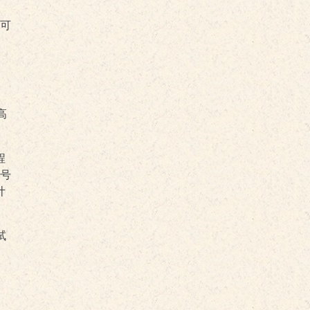
，可
高
程
号
计
试