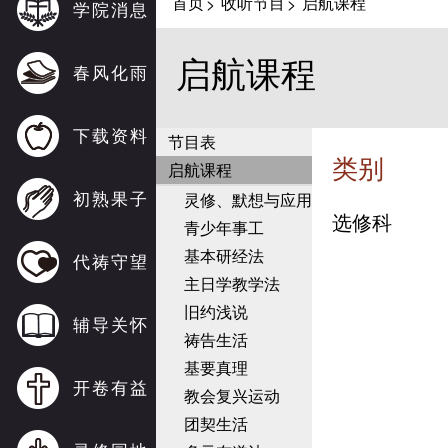
首页
收听节目
启航课程
>
>
学院消息
启航课程
春风化雨
下载资料
节目表
类别
启航课程
初熟果子
灵修、默想与应用
选修科
青少年事工
基本研经法
代祷守望
主日学教学法
旧约浅说
辅导关怀
祷告生活
基要真理
开卷有益
教会复兴运动
团契生活