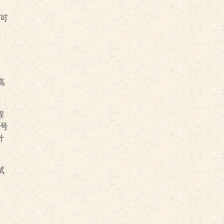
，可
高
程
号
计
试