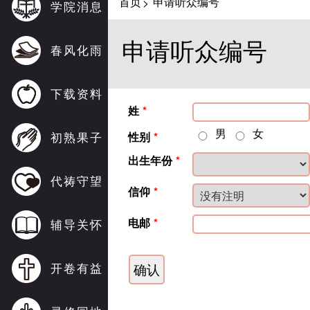
首页
申请听众编号
>
学院消息
申请听众编号
春风化雨
下载资料
姓
*
男
女
初熟果子
性别
*
出生年份
*
代祷守望
信仰
*
电邮
*
辅导关怀
开卷有益