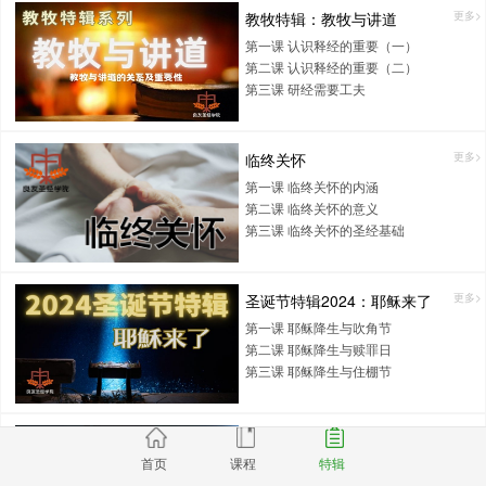
教牧特辑：教牧与讲道
更多>
第一课 认识释经的重要（一）
第二课 认识释经的重要（二）
第三课 研经需要工夫
临终关怀
更多>
第一课 临终关怀的内涵
第二课 临终关怀的意义
第三课 临终关怀的圣经基础
圣诞节特辑2024：耶稣来了
更多>
第一课 耶稣降生与吹角节
第二课 耶稣降生与赎罪日
第三课 耶稣降生与住棚节
哀伤辅导
更多>
首页
课程
特辑
第一课 失去，可以疗愈