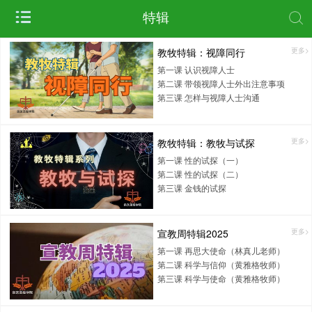
特辑
教牧特辑：视障同行
更多>
第一课 认识视障人士
第二课 带领视障人士外出注意事项
第三课 怎样与视障人士沟通
教牧特辑：教牧与试探
更多>
第一课 性的试探（一）
第二课 性的试探（二）
第三课 金钱的试探
宣教周特辑2025
更多>
第一课 再思大使命（林真儿老师）
第二课 科学与信仰（黄雅格牧师）
第三课 科学与使命（黄雅格牧师）