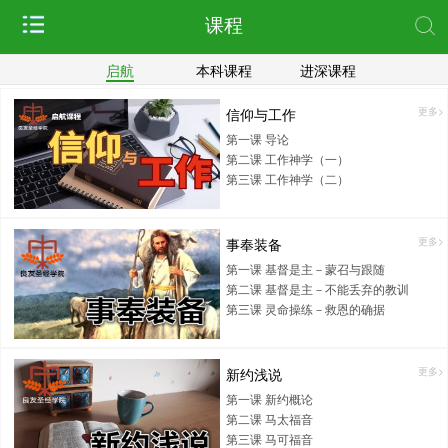
课程
启航
本科课程
进深课程
信仰与工作
更多>
第一课 导论
第二课 工作神学（一）
第三课 工作神学（二）
事奉装备
更多>
第一课 基督是主－蒙召与跟随
第二课 基督是主－不能丢弃的教训
第三课 灵命操练－救恩的确据
新约浅说
更多>
第一课 新约概论
第二课 马太福音
第三课 马可福音