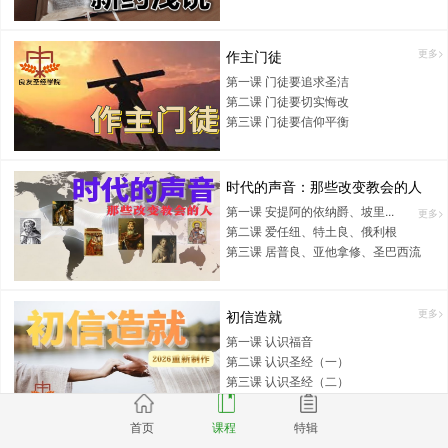
作主门徒
更多>
第一课 门徒要追求圣洁
第二课 门徒要切实悔改
第三课 门徒要信仰平衡
时代的声音：那些改变教会的人
第一课 安提阿的依纳爵、坡里...
更多>
第二课 爱任纽、特土良、俄利根
第三课 居普良、亚他拿修、圣巴西流
初信造就
更多>
第一课 认识福音
第二课 认识圣经（一）
第三课 认识圣经（二）
首页
课程
特辑
耶稣生平
更多>