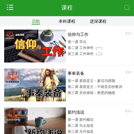
课程
启航
本科课程
进深课程
信仰与工作
更多>
第一课 导论
第二课 工作神学（一）
第三课 工作神学（二）
事奉装备
更多>
第一课 基督是主－蒙召与跟随
第二课 基督是主－不能丢弃的教训
第三课 灵命操练－救恩的确据
新约浅说
更多>
第一课 新约概论
第二课 马太福音
第三课 马可福音