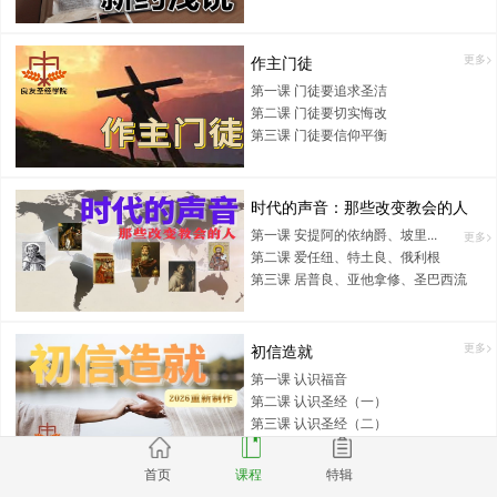
作主门徒
更多>
第一课 门徒要追求圣洁
第二课 门徒要切实悔改
第三课 门徒要信仰平衡
时代的声音：那些改变教会的人
第一课 安提阿的依纳爵、坡里...
更多>
第二课 爱任纽、特土良、俄利根
第三课 居普良、亚他拿修、圣巴西流
初信造就
更多>
第一课 认识福音
第二课 认识圣经（一）
第三课 认识圣经（二）
首页
课程
特辑
耶稣生平
更多>