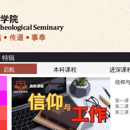
特辑
启航
本科课程
进深课
信仰
|
良友圣经学院介绍
|
关於良友电台
|
免责声明
|
私隐政策
第一课
第二课
第三课