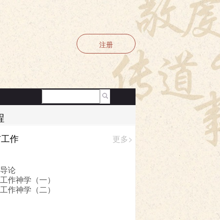
注册
程
与工作
更多>
|
使用条款
 导论
 工作神学（一）
 工作神学（二）