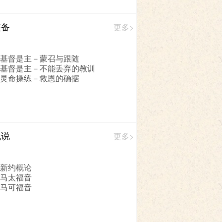
装备
更多>
 基督是主－蒙召与跟随
 基督是主－不能丢弃的教训
 灵命操练－救恩的确据
浅说
更多>
 新约概论
 马太福音
 马可福音