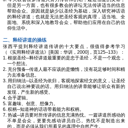
但是另一方面，也有很多教会的讲坛无法传讲适当的信息
帮助会众。原因就是缺少以圣经为基础，深入研究神话语
的释经讲道；也就是无法把圣经客观的真理，适当地、全
面地、系统和深入地教导会众，帮助他们应用在自己的信
仰生活中。
二、释经讲道的操练
张西平提到释经讲道传讲的十大要点，很值得参考学习
（《实用释经讲道法》[美国：华训，2000]，页125–133）：
1. 根据圣经─释经讲道最重要的是忠于圣经，不是一个观念，
一个想法。
2. 充分预备─传道人最不应该的是懒惰，没有花足够时间和精
力去准备信息。
3. 用归纳法─以圣经为依归，客观地探索经文的意义，让圣经
自己说出神要说的话。用归纳法的讲章能够让听众有新的
发现，产生新的感受。
4. 合乎逻辑。
5. 富趣味、创意、想像力。
6. 权柄─知道神的话语带着能力和权柄。
7. 热诚─讲员要对所传讲的信息充满热忱。一篇讲道所感动的
不单是会众，更要先感动讲员自己。热忱不是制造出来
的，而是必须从我们所看见的真理中自然产生。