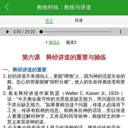
教牧特辑：教牧与讲道
讲义
目录
频道2
频道3
第六课 释经讲道的重要与操练
一、释经讲道的重要
1. 好的讲道不单感动人，更能“喂饱”人，因为神的话是生命的
粮。忠心的管家能够“按时分粮”，使人的生命得着改变和更
新。
2. 着名释经讲道作家凯瑟（Walter C. Kaiser Jr., 1933-）
说：“今天教会最可怜的光景就是缺乏能力，而问题往往在
于讲台缺乏能力。”如果要根治这个问题，传道人必须肯下
工夫，传讲有权柄的信息。权柄来自神的话语，所以传道
人要通过解经神学，又肯花时间等候神，根据经文的单一
意义来宣讲神的道。
3. 今天教会很多传道人努力传讲神的话，建造信徒的灵命，