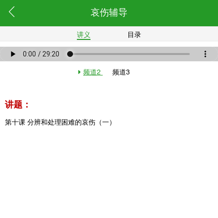
哀伤辅导
讲义
目录
频道2
频道3
讲题：
第十课 分辨和处理困难的哀伤（一）