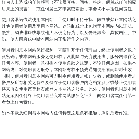
任何人士造成的任何损害（不论属直接、间接、特殊、偶然或任何相应
后果上的损害），或任何第三方申索或索赔，本会均不承担任何责任。
使用者承诺依法使用本网站，且使用时不得干扰、限制或禁止本网站之
其他使用者使用及享用本网站。这限制或禁止包括于本网站内以违法、
侵扰、构成诽谤或导致他人不便之行为，以及传送猥亵、具攻击性、中
伤、使人困窘或中断本网站内正常运作之内容。
使用者同意本网站保留权利，可随时基于任何理由，终止使用者之帐户
及密码，或本网站服务之使用权，及删除与丢弃使用者于服务内储存之
任何内容。使用者同意根据本使用条款之规定，不论任何原因，如果本
网站终止对使用者之服务，本网站有权不预先通知使用者而即时生效；
同时，使用者同意本网站可即时令使用者之帐户失效，或删除使用者之
帐户及所有相关之资料及储存于使用者帐户内之档案及／或禁止使用者
将来再次使用该等档案或登入本网站之服务。此外，使用者也同意本网
站无须因任何终止使用者登入本网站服务之行为，向使用者或任何第三
者负上任何责任。
如本条款及细则与本网站内任何特定之规条有抵触，则以后者作准。