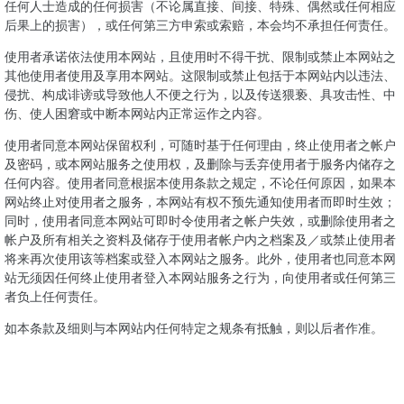
任何人士造成的任何损害（不论属直接、间接、特殊、偶然或任何相应
后果上的损害），或任何第三方申索或索赔，本会均不承担任何责任。
使用者承诺依法使用本网站，且使用时不得干扰、限制或禁止本网站之
其他使用者使用及享用本网站。这限制或禁止包括于本网站内以违法、
侵扰、构成诽谤或导致他人不便之行为，以及传送猥亵、具攻击性、中
伤、使人困窘或中断本网站内正常运作之内容。
使用者同意本网站保留权利，可随时基于任何理由，终止使用者之帐户
及密码，或本网站服务之使用权，及删除与丢弃使用者于服务内储存之
任何内容。使用者同意根据本使用条款之规定，不论任何原因，如果本
网站终止对使用者之服务，本网站有权不预先通知使用者而即时生效；
同时，使用者同意本网站可即时令使用者之帐户失效，或删除使用者之
帐户及所有相关之资料及储存于使用者帐户内之档案及／或禁止使用者
将来再次使用该等档案或登入本网站之服务。此外，使用者也同意本网
站无须因任何终止使用者登入本网站服务之行为，向使用者或任何第三
者负上任何责任。
如本条款及细则与本网站内任何特定之规条有抵触，则以后者作准。