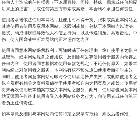
任何人士造成的任何损害（不论属直接、间接、特殊、偶然或任何相应
后果上的损害），或任何第三方申索或索赔，本会均不承担任何责任。
使用者承诺依法使用本网站，且使用时不得干扰、限制或禁止本网站之
其他使用者使用及享用本网站。这限制或禁止包括于本网站内以违法、
侵扰、构成诽谤或导致他人不便之行为，以及传送猥亵、具攻击性、中
伤、使人困窘或中断本网站内正常运作之内容。
使用者同意本网站保留权利，可随时基于任何理由，终止使用者之帐户
及密码，或本网站服务之使用权，及删除与丢弃使用者于服务内储存之
任何内容。使用者同意根据本使用条款之规定，不论任何原因，如果本
网站终止对使用者之服务，本网站有权不预先通知使用者而即时生效；
同时，使用者同意本网站可即时令使用者之帐户失效，或删除使用者之
帐户及所有相关之资料及储存于使用者帐户内之档案及／或禁止使用者
将来再次使用该等档案或登入本网站之服务。此外，使用者也同意本网
站无须因任何终止使用者登入本网站服务之行为，向使用者或任何第三
者负上任何责任。
如本条款及细则与本网站内任何特定之规条有抵触，则以后者作准。