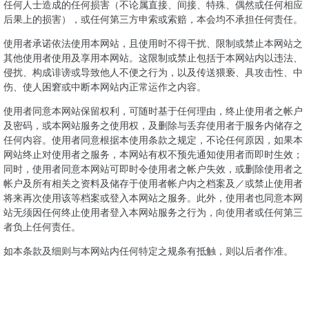
任何人士造成的任何损害（不论属直接、间接、特殊、偶然或任何相应
后果上的损害），或任何第三方申索或索赔，本会均不承担任何责任。
使用者承诺依法使用本网站，且使用时不得干扰、限制或禁止本网站之
其他使用者使用及享用本网站。这限制或禁止包括于本网站内以违法、
侵扰、构成诽谤或导致他人不便之行为，以及传送猥亵、具攻击性、中
伤、使人困窘或中断本网站内正常运作之内容。
使用者同意本网站保留权利，可随时基于任何理由，终止使用者之帐户
及密码，或本网站服务之使用权，及删除与丢弃使用者于服务内储存之
任何内容。使用者同意根据本使用条款之规定，不论任何原因，如果本
网站终止对使用者之服务，本网站有权不预先通知使用者而即时生效；
同时，使用者同意本网站可即时令使用者之帐户失效，或删除使用者之
帐户及所有相关之资料及储存于使用者帐户内之档案及／或禁止使用者
将来再次使用该等档案或登入本网站之服务。此外，使用者也同意本网
站无须因任何终止使用者登入本网站服务之行为，向使用者或任何第三
者负上任何责任。
如本条款及细则与本网站内任何特定之规条有抵触，则以后者作准。